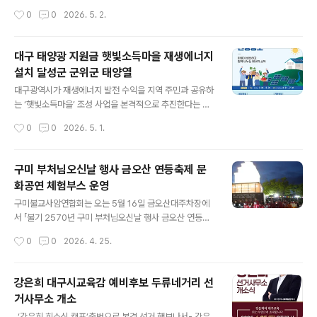
기 구매 비용을 지원하는 제도입니다. 이것은 정보 접근성
도 좋겠습니다. 특히 5월 가정의 달을 맞아 진행되는 다양
작성시간
0
0
2026. 5. 2.
을 높이고 사회 참여를 확대할 수 있도록 돕는다는 점에서
한 프로그램은 아이들에게 매우 즐거운 시간이 될 것이라
그 의미가 매우 큽니다. 대구 보청기 업체에서도 ..
는 호평을 받고 있으며, 가족 모두가 의미 있는 추억을 쌓을
수 있는 특별한 장소로 자리잡고 있습니다. 무엇보다 “대구
대구 태양광 지원금 햇빛소득마을 재생에너지
어린이날 행사 낙동강승전기념관 주차”가 편리하다는 점
설치 달성군 군위군 태양열
도 방문 만족도를 높이는 중요한 요소입니다. 한국자유총
글 내용
연맹 대구광역시지부에서는 5월 한 달 동안 낙동강승전기
대구광역시가 재생에너지 발전 수익을 지역 주민과 공유하
념관에서 ‘엄마, 아빠와 함께하는 어린이 퍼즐체험교실’과
는 ‘햇빛소득마을’ 조성 사업을 본격적으로 추진한다는 소
‘라트비아 참전기념 특별전시회’를 동시에 운영하며 가족
식은, 현장에서 태양광 보급과 상담을 진행하는 대구 태양
작성시간
0
0
2026. 5. 1.
단위 관람객 유치와 6.25전쟁 기념사업을 함께 추진하고
광 지원금 업체 등 이 분야와 관련된 분들은 매우 반가운 정
있습니다. 이처럼 교육과 체험, 역사적 의미를..
책이며, 실질적으로 지역사회에 큰 도움이 될 수 있는 매우
우수한 제도라고 평가하고 있습니다.이번 대구 햇빛소득마
구미 부처님오신날 행사 금오산 연등축제 문
을 사업은 마을 내 유휴부지나 농지 등에 태양광 발전 시설
화공연 체험부스 운영
을 설치하고, 여기서 발생하는 수익을 주민 공동체의 복리
글 내용
증진과 지역경제 활성화에 활용하는 구조로 설계된 주민
구미불교사암연합회는 오는 5월 16일 금오산대주차장에
참여형 재생에너지 모델입니다. 전기를 생산하는 데 그치
서 「불기 2570년 구미 부처님오신날 행사 금오산 연등축
지 않고, 발전 수익이 다시 지역으로 환원된다는 점에서 기
제를 개최한다. 연등축제는 봉축법요식, 연등행렬, 문화공
작성시간
0
0
2026. 4. 25.
존의 대구 태양광 업체가 진행하는 사업과는 차별화된 의
연, 체험부스 운영 등 다채로운 프로그램으로 진행되며, 시
미를 갖고 있습니다. 이러한 구조는 대구 ..
민들이 함께하는 불교문화행사로 마련될 예정이다. 구미불
교사암연합회는 1997년 창립 이후 관내 20개 사찰이 뜻
강은희 대구시교육감 예비후보 두류네거리 선
을 모아 수행과 포교, 나눔을 이어오고 있으며, 매년 구미
거사무소 개소
부처님오신날 행사를 통해 지역사회와 함께하고 있다. 한
글 내용
편 구미시는 24일 오후 7시 원평분수공원에서 구미불교사
-‘강은희 희소식 캠프’출범으로 본격 선거 행보나서- 강은