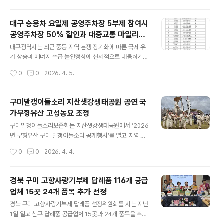
다. 대구..
다. 천장에 설치되는 화목 보일러실 자동확산소화기는 화
재 발생 시 열을 감지해 소화약제를 자동으로 분사하는 장
대구 승용차 요일제 공영주차장 5부제 참여시
치로, 사람이 없는 시간대에도 초기 진화에 효과적이다. 보
공영주차장 50% 할인과 대중교통 마일리지
급은 한국화재보험협회가 추진하는 ‘2026년 산불 예방 취
글 내용
지급
약시설 핀셋 캠페인’과 연계해 진행된다. 협회는 소화기 물
대구광역시는 최근 중동 지역 분쟁 장기화에 따른 국제 유
품을 지원하고, 소방서는 대상자 선정과 직접 설치를 담당
가 상승과 에너지 수급 불안정성에 선제적으로 대응하기
하는 방식이다. 화목 보일러실 자동확산소화기 설치 비용
위해, 오는 4월 8일부터 대구 공영주차장 승용차 5부제’를
작성시간
0
0
2026. 4. 5.
은 없으며 대상은 원평·인동·선산·해평·상림·옥계·고아 등
확대 시행한다. 이번 대구 승용차 요일제 공영주차장 5부
관내 산림 인접 지역이며, 화재 취약계층..
제 조치는 원유 공급 차질 우려에 따른 에너지 수급 부담 증
가에 대응하고, 공공부문이 앞장서 교통수요를 관리함으로
구미발갱이들소리 지산샛강생태공원 공연 국
써 지역 차원의 에너지 절감 노력을 민간으로 확산하기 위
가무형유산 고성농요 초청
해 마련됐다. 대구시는 지난 4월 1일부터 국채보상공원 주
글 내용
차장 등 2개소에서 공영주차장 승용차 5부제 시범 운영을
구미발갱이들소리보존회는 지산샛강생태공원에서 ‘2026
시작한 데 이어, 8일부터는 총 33개소(4,114면)로 대상을
년 무형유산 구미 발갱이들소리 공개행사’를 열고 지역 전
대폭 확대한다. 대구 승용차 요일제 공영주차장 5부제는
통 농요의 가치를 시민들과 공유했다. 행사는 발갱이풍물
작성시간
0
0
2026. 4. 4.
차량번호 끝자리를 기준으로 요일별 이용을 제한하는 방식
단의 길놀이로 문을 열며 현장 분위기를 끌어올렸다. 이어
으로 운영한다. 월요일에는 끝자..
국가무형유산 고성농요 초청공연과 발갱이들소리 공연이
차례로 펼쳐지며, 지산샛강을 찾은 시민들에게 우리 농경
경북 구미 고향사랑기부제 답례품 116개 공급
문화의 정서를 생생하게 전달했다. 봄기운이 완연한 생태
업체 15곳 24개 품목 추가 선정
공원에 울려 퍼진 농요는 관람객들의 호응을 이끌어냈다.
글 내용
특히 공연에서는 공동체 노동 속에서 자연스럽게 형성된
경북 구미 고향사랑기부제 답례품 선정위원회를 시는 지난
소리의 흐름과 리듬을 재현하며, 조상들의 삶과 감정을 입
1일 열고 신규 답례품 공급업체 15곳과 24개 품목을 추가