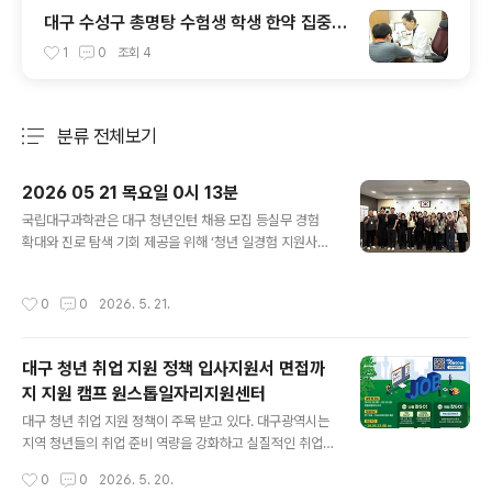
대구 수성구 총명탕 수험생 학생 한약 집중력
강화 보약
1
0
조회
4
분류 전체보기
주요 글 목록
2026 05 21 목요일 0시 13분
글 내용
국립대구과학관은 대구 청년인턴 채용 모집 등실무 경험
확대와 진로 탐색 기회 제공을 위해 ‘청년 일경험 지원사업
(미래내일 일경험 인턴형)’을 운영한다. 이번 사업은 고용
노동부가 주관하는 대구 청년인턴 모집 일경험 지원사업의
작성시간
0
0
2026. 5. 21.
일환으로, 지역 청년들에게 실질적인 직무 경험 기회를 제
공하고 현장 적응 역량을 높이기 위해 마련됐다. 국립대구
과학관 각 부서 실무자가 멘토로 참여해 현장 중심 직무 경
대구 청년 취업 지원 정책 입사지원서 면접까
험과 상담·지도를 제공할 예정이며, 참여자들은 과학관 운
지 지원 캠프 원스톱일자리지원센터
영과 관련된 다양한 업무를 경험하며 실무 이해도를 높이
글 내용
고 직무 수행 역량을 키울 수 있도록 운영된다. 특히 단순·
대구 청년 취업 지원 정책이 주목 받고 있다. 대구광역시는
반복적인 업무는 지양하고, 대구 청년인턴 후기도 작성할
지역 청년들의 취업 준비 역량을 강화하고 실질적인 취업
수 있도록 실제 현장 경험을 바탕으로 진로를 탐색하고 직
성공을 지원하기 위해 5월 28일부터 29일까지 1박 2일간
작성시간
0
0
2026. 5. 20.
무 역량을 강화할 수 있도록 실무 중심의 ..
비슬산 아젤리아 유스호스텔에서 ‘청춘 JOB GO 취업 캠