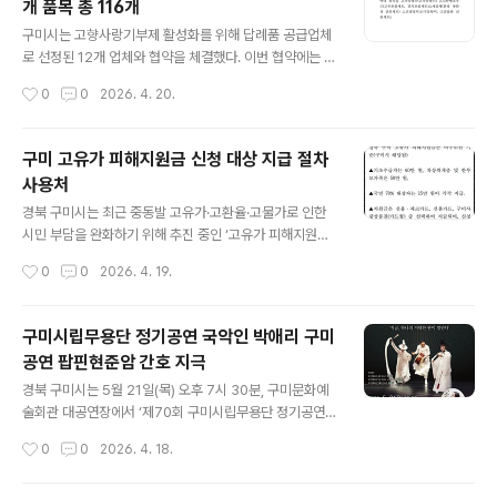
개 품목 총 116개
북에는 취업, 창업, 학업 등 청년 삶 전반에 걸친 총 110개
글 내용
의 지원사업이 수록되어 있다. △취업 △창업 △학업 △
구미시는 고향사랑기부제 활성화를 위해 답례품 공급업체
치얼업(문화·여가·건강) △빌드업(주거·금융) △왓츠업(활
로 선정된 12개 업체와 협약을 체결했다. 이번 협약에는 4
동공간·공동체) △협업(소통·정책참여) 등 7개 분야로 구
월 1일 최종 선정된 신규 구미 고향사랑기부 답례품 공급업
작성시간
0
0
2026. 4. 20.
성했다. 『2026 구미 청년 마스터북』은 청년 거점공간인
체가 참여했다. 참여 업체는 △㈜에스엠벡셀 배터리사업
구미영스퀘어와 청년 유관기관,..
부문(벡셀 건전지 세트) △불꽃아트센터(라면한입만 키링,
낭만토미 캠핑백, 금오산별곡) △만듦(금오산 가죽 키링,
구미 고유가 피해지원금 신청 대상 지급 절차
가죽 키케이스, 가죽 카드 지갑) △구미시지역사회보장협
사용처
의체(구미시「새 희망 행복나눔」포인트) △단지속쭈꾸미,단
글 내용
지화(단지화쭈꾸미세트) △농부 농업회사법인㈜(구미가
경북 구미시는 최근 중동발 고유가·고환율·고물가로 인한
당기는 국수 선물세트) △㈜밀심(구미밀가리 오색국수)
시민 부담을 완화하기 위해 추진 중인 ‘고유가 피해지원금’
△㈜달달향참(구미멜론찹쌀떡) △지야네 외가집 고추다
사업과 관련해 확대간부회의를 열고, 지급 전 과정을 점검
작성시간
0
0
2026. 4. 19.
대기(고추다대기) △김한땡초푸드(고추쪼림세트, 멸치쪼
하며 신속하고 안정적인 집행 방안을 논의했다. 회의에서
림세트)△예달행(한방 쌍화청 선물세트) △신생정미소(구
는 구미 고유가 피해지원금 지원 대상 선정 기준부터 신청·
들향미,..
지급 절차, 사용처 등 읍면동 현장 대응체계까지 준비 상황
구미시립무용단 정기공연 국악인 박애리 구미
을 공유했다. 특히 신청 초기 민원과 접수 수요가 몰릴 가능
공연 팝핀현준암 간호 지극
성에 대비해 사전 안내를 강화하고, 접수 혼잡을 최소화하
글 내용
는 데 행정 역량을 집중하기로 했다. 시는 부시장을 단장으
경북 구미시는 5월 21일(목) 오후 7시 30분, 구미문화예
로 하는 사업추진단을 구성해 대상자 심사, 지급 관리, 이의
술회관 대공연장에서 ‘제70회 구미시립무용단 정기공연
신청 처리, 읍면동 지원, 대민 홍보를 일괄 관리한다. 부서
’을 개최한다. 이번 공연은 전통과 현대의 경계를 넘나드는
작성시간
0
0
2026. 4. 18.
간 협업 체계를 강화해 처리 지연을 막고, 단계별 점검을 통
무대로, ‘국악인 박애리’의 사회와 해설, 굿과 연희, 민속춤
해 행정 공백을 줄일 방..
의 흐름을 따라 열림–청함–위로–삶–액풀이–질서–대동의