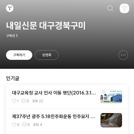
검색하기
티스토리
내일신문 대구경북구미
구독자
1
구독하기
방명록
신고하기 레이어
열기
인기글
대구교육청 교사 인사 이동 명단(2016.3.1
자)
1
0
조회
22
제37주년 광주 5․18민주화운동 민주묘지 기
념행사 진행 안내
0
0
조회
4