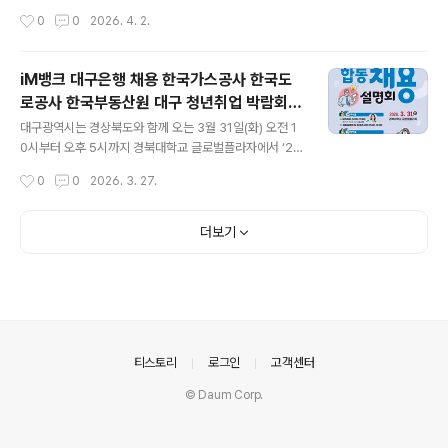
체적으로 풀어냈다. 단순한 공연을 넘어 전통이 지닌 공동
선정했다. 이번 구미 고향사랑기부제 답례품 선정은 지난
작성시간
0
0
2026. 4. 2.
체적 의미를 되새기는 자리로 평가된다. “구미 발갱이들소
3월 3일부터 19일까지 진행된 공개모집을 통해 이뤄졌다.
리는 지역의 삶과 문화가 응축된 소중한 자산”이라며 “앞
시는 업체 신뢰도와 지역 대표성, 제품 우수성 등을 종합적
으로..
으로 심사해 최종 대상자를 확정했다. 이에 따라 구미시 답
iM뱅크 대구은행 채용 한국가스공사 한국도
례품은 기존보다 확대돼 총 66개 업체, 116개 품목으로 늘
로공사 한국부동산원 대구 청년취업 박람회
어나 기부자의 선택 폭이 한층 넓어졌다. 시는 답례품의 질
글 내용
설명회
적 수준을 높이기 위한 관리 체계도 함께 손봤다. 공급·운영
대구광역시는 경상북도와 함께 오는 3월 31일(화) 오전 1
협약서 일부를 개정해 수시 점검 기준을 구체화하고, 협약
0시부터 오후 5시까지 경북대학교 글로벌플라자에서 ‘20
해지 사유를 정비했다. 단순 확대에 그치지 않고 품질 관리
26년 대구·경북 공공기관 지역인재 합동채용설명회’를 개
작성시간
0
0
2026. 3. 27.
까지 강화해 기부자의 신뢰를 확보하겠다는 방침이다. 시
최한다. 국토교통부가 주최하고 대구광역시와 경상북도가
는 4월 중 공급업체..
공동 주관하는 이번 행사는 2012년 시작된 이래 올해로 1
4회를 맞는 지역의 대표적인 공공기관 채용 설명회다. 특
더보기
히 올해는 공공기관 채용 일정에 맞춰 개최 시기를 기존 5
월에서 3월로 앞당기고, 내빈 소개와 축사 등 형식적 요소
를 최소화하고 구직자 중심의 실질적인 채용 정보 제공에
초점을 맞췄다. 이번 설명회에는 한국가스공사, 한국부동
산원 등 대구 지역 이전공공기관 9개 기관과 한국도로공
사, 한국전력기술(주) 등 경북 지역 이전공공기관 7개 기
의안내
티스토리
로그인
고객센터
관, 그리고 대구·경북 지방공공기관 및..
© Daum Corp.