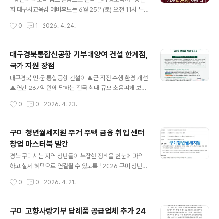
암연합회(회장 월담스님) 주관으로 스님과 불자, 시민 등 2
희 대구시교육감 예비후보는 6월 25일(토) 오전 11시 두
00여 명이 참석한 가운데 「불기 2570년 부처님 오신 날
류네거리에 마련한 선거사무소에서 개소식을 개최하고,‘강
작성시간
0
1
2026. 4. 24.
봉축 점등식」을 개최한다. 이번 봉축 점등식은 오는 5월 2
은희 희소식 캠프’의 본격적인 출범을 알린다고 밝혔다.개
4일 부처님 오신 날을 앞두고 봉..
소식은 내외빈 소개 및 축사를 시작으로 강은희 대구시교
육감 예비후보 인사말, 우동기 전 대구시교육감, 배병일 선
대구경북통합신공항 기부대양여 건설 한계점,
거대책위원회 위원장, 이동수 후원회장, 학부모 대표 축사,
국가 지원 장점
학생·학부모들의 축하 메시지 전달, 그리고 6·3 지방선거
글 내용
승리를 염원하는 퍼포먼스 순으로 진행될 예정이다.강은희
대구경북 민·군 통합공항 건설이 ▲군 작전 수행 환경 개선
예비후보는 지난 21일 대구시교육감 예비후보 등록 이후 I
▲연간 267억 원에 달하는 전국 최대 규모 소음피해 보상
B프로그램 학부모 모임 회원 간담회, 이상화·현진건 83주
금 절감 등 국가 재정 부담 완화 ▲국가 물류 네트워크 안
작성시간
0
0
2026. 4. 23.
기 합동추념식 참석 등 다양한 일정을 소화하며 학부모와
정성 확보 ▲항공 MRO 클러스터 조성 등 신성장 동력 확
시민들과 활발히 소통하는 선거운동..
보 ▲‘5극 3특 국가균형성장’ 모범 모델 제시 등 다방면에
서 국가적 편익을 극대화한다는 것이 정책 분석을 통해 나
구미 청년월세지원 주거 주텍 금융 취업 센터
타났다. 대구광역시는 대구정책연구원과 함께 ‘대구경북
창업 마스터북 발간
민·군 통합공항 건설에 따른 국가적 편익과 지원 필요성’을
글 내용
체계적으로 분석한 정책브리프를 4월 24일 발간했다. ※
경북 구미시는 지역 청년들이 복잡한 정책을 한눈에 파악
대구정책 브리프 제33호(2026.4.24. / 연구책임 대구정
하고 실제 혜택으로 연결될 수 있도록 『2026 구미 청년
책연구원 서상언 외) 이번 정책브리프는 지난해 10월 대구
마스터북』을 발간했다. 마스터북은 중앙부처, 경상북도, 구
작성시간
0
0
2026. 4. 21.
타운홀 미팅에서 “국가 전체의 편익을 고려해 실현 가능하
미 청년월세지원 등 시에서 시행 중인 청년 정책을 수요자
도록 검토하겠다”는 ..
중심으로 재구성한 종합 안내서로, 정책 정보를 찾는 과정
에서의 불편을 줄이고 정책 체감도를 높이기 위해 기획됐
구미 고향사랑기부 답례품 공급업체 추가 24
다. 구미 청년월세지원 정책도 알아볼수 있을까? 이 마스터