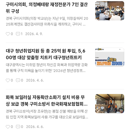
서사를 보여주는 마당으로 구성된다. 각 마당은 독립된 전
구미시의회, 의정베테랑 재정전문가 7인 결산
통 레퍼토리이자 동시에 하나의 판을 완성하기 위한 필연
위 구성
적 과정으로 이어진다. 국악인 박애리 구미 공연, 대한민국
글 내용
명무들과 구미시립무용단이 펼치는 이번 공연은 한국 전통
경북 구미시의회(의장 박교상)는 지난 9일, 의장실에서 20
예술의 깊이와 확장성을 선보인다. ‘共鳴之場공명지장’은
25회계연도 결산검사위원 위촉식을 개최하고, 구미시 재
‘함께 울려 퍼지는 장(場)’이라는 의미로, 예술가와 관객이
정 운영의 투명성과 책임성 강화를 위한 본격적인 행보에
작성시간
0
1
2026. 4. 9.
하나의 울림 속에서 교감하는 무대를 지향한다. 구미 박애
나섰다.2025회계연도 결산검사위원은 제294회 구미시
리 공연은‘신과 인간, 삶과 ..
의회 임시회 제2차 본회의에서 선임하고 본격적인 활동을
예고했다. 선임된 위원은 추은희 대표위원(시의원)을 포함
대구 청년취업지원 등 총 25억 원 투입, 5,6
해 소진혁 의원, 김정곤·김성현 전 의원 등 의정 전문가와
00명 대상 맞춤형 치트키 대구청년취트키
김차병 전직 공무원, 배일 공인회계사, 정성재 세무사 등 행
글 내용
정·재정 분야의 날카로운 시각을 가진 전문가 총 7명으로
대구광역시는 미취업 청년의 자신감 회복과 취업역량 강화
꾸려졌다.구미시의회 결산검사위원들은 오는 4월 22일부
를 통해 구직 의욕을 높이기 위한 ‘2026년 청년성장프로
터 5월 11일까지 20일간 지방재정 관련 법령과 회계절차
젝트(청년카페 치트키)’를 본격 시행한다. 대구 청년취업지
작성시간
0
0
2026. 4. 6.
에 따라 예산이 적정하게 집행되었는지 여부와 재정운영의
원 등을 위한 ‘청년성장프로젝트’는 고용노동부가 2024년
효율성, 낭비 사례 등을 종합적으로 검..
부터 추진해 온 청년 맞춤형 지원 사업으로, 대구시는 사업
첫해 ‘최우수기관’, 2025년 ‘우수기관’으로 선정되며 전국
화목 보일러실 자동확산소화기 설치 비용 무
적인 모범 사례로 평가받아 왔다. 올해는 국비 20억 원을
상 보급 경북 구미소방서 한국화재보험협회
포함해 총 25억 원의 예산을 확보, 지역 청년 5,600여 명
글 내용
추진
에게 보다 체계적인 성장 기회를 제공할 계획이다. 올해 청
경북 구미소방서(서장 조유현)는 봄철 산불 예방을 위해 산
년성장프로젝트 ‘취트키’는 취업 성공의 만능키(Cheat Ke
림 인접 지역 화목보일러 사용 가구를 대상으로 보일러실
y)라는 의미를 담고 있으며, 15세부터 39세까지 청년들의
자동확산소화기 무상 보급 및 설치 지원에 나선다. 이번 사
작성시간
0
0
2026. 4. 6.
관심과 필요를 반영한 개별 맞춤형 프로그램으로 운영된
업은 화목보일러 화재의 산불 확산을 방지하기 위한 조치