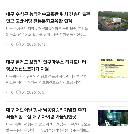
프’를 개최한다. 이번 대구 청년 취업 캠프는 단순한 정보
제공 중심의 교육에서 벗어나 ‘자기 이해-직무 탐색-전략
대구 수성구 농악전수교육관 위치 간송미술관
수립-실전 대응’으로 이어지는 통합형 프로그램으로 운영
인근 고산서당 전통문화교육관 연계
된다. 청년 구직자가 스스로 취업 방향을 설정하고 취업 준
글 내용
비에 필요한 역량을 체계적으로 키울 수 있도록 구성한 것
대구 수성구가 지역 무형문화유산의 전승과 보존, 주민들
이 특징이다. 캠프는 지역 미취업 청년 40명을 대상으로
의 문화 향유 기회 확대를 위해 ‘대구 수성구 농악전수교육
진행되며, 참가자들은 단기간 몰입형 과정을 통해 취업 역
관’ 건립 사업에 본격적인 시동을 걸었다. 대구 농악전수교
작성시간
0
0
2026. 5. 13.
량을 집중적으로 높이게 된다. 대구 청년 취업 지원 정책 등
육관은 수성구 삼덕동 외환들 주차장 부지에 들어선다. 해
주요 프로그램은 ▲개인별..
당 지역은 입주 예정 종목이자 대구시 무형유산인 고산·욱
수농악의 발원지인 고산지역에 위치해 역사적 상징성이 깊
대구 골전도 보청기 안구마우스 터치모니터
다. 또한 달구벌대로 및 중앙고속도로 수성 나들목(IC)과
정보통신보조기기 지원
인접해 있어 주민 접근성이 우수한 교통 요충지이기도 하
글 내용
다. 대구 수성구는 국가유산청 주관 ‘2026년 전수교육관
대구광역시가 장애인의 정보 접근성 향상과 디지털 격차
건립 공모사업’에 최종 선정되며 총 85억 원의 사업비를
해소를 위해 추진하는 ‘정보통신보조기기 보급 사업’은 현
확보해 안정적인 추진 기반을 마련했다. 건립 규모는 대지
장에서 고객을 직접 만나고 상담하는 대구 보청기 업체의
작성시간
0
0
2026. 5. 5.
면적 1,700㎡, 연면적 1,500㎡ 정도로 조성된다. 주요
입장에서 볼 때 매우 의미 있고 꼭 필요한 정책이라고 말씀
시설은 실내 공연장, 전수 교육실..
드릴 수 있습니다. 특히 청각장애를 비롯해 다양한 장애 유
형을 고려한 맞춤형 지원이 이루어진다는 점에서, 실질적
대구 어린이날 행사 낙동강승전기념관 주차
인 도움이 되는 제도라는 평가와 함께 매우 훌륭한 정책으
퍼즐체험교실 대구 아이랑 가볼만한곳
로 극찬드리고 싶습니다. 이번 사업은 신체적·경제적 여건
글 내용
으로 인해 정보통신 서비스 이용에 어려움을 겪는 장애인
대구 어린이날 행사를 찾고 계신다면 남구 가볼만한곳으로
을 대상으로, 각자의 장애 유형에 적합한 정보통신보조기
많은 분들이 추천하는 낙동강승전기념관을 꼭 주목해보셔