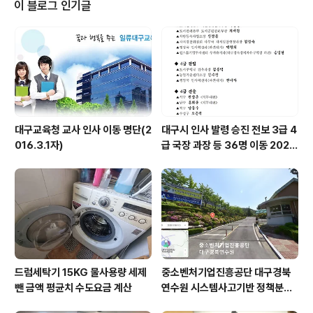
이 블로그 인기글
대구교육청 교사 인사 이동 명단(2
대구시 인사 발령 승진 전보 3급 4
016.3.1자)
급 국장 과장 등 36명 이동 2025
6.24자
드럼세탁기 15KG 물사용량 세제
중소벤처기업진흥공단 대구경북
뺀 금액 평균치 수도요금 계산
연수원 시스템사고기반 정책분석
전문가 양성 2025 정책혁신아카