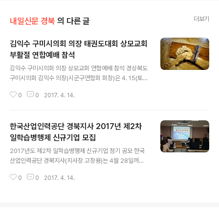
더보기
내일신문 경북
의 다른 글
김익수 구미시의회 의장 태권도대회 상모교회
부활절 연합예배 참석
글 내용
김익수 구미시의회 의장 상모교회 연합예배 참석 경상북도
구미시의회 김익수 의장(시군구연합회 회장)은 4. 15(토)
11:00 선산체육관에서 열리는 “제27회 경상북도 구미교
0
0
2017. 4. 14.
육지원청 교육장배 태권도 대회”에 4. 16(일) 15:00 박정
희 생가 인근에 위치한 상모교회에서 열리는 “구미기독교
총..
한국산업인력공단 경북지사 2017년 제2차
일학습병행제 신규기업 모집
글 내용
2017년도 제2차 일학습병행제 신규기업 정기 공모 한국
산업인력공단 경북지사(지사장 고창용)는 4월 28일까지
“2017년도 제2차 일학습병행제 신규기업 모집중 이다.
0
0
2017. 4. 14.
‘일학습병행제란’ 기업이 현장에서 필요한 실무형 인재를
양성하기 위하여 학생 또는 구직자를 채용해 현장직무를
부여..