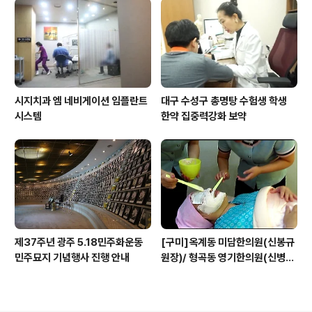
데미
시지치과 엠 네비게이션 임플란트
대구 수성구 총명탕 수험생 학생
시스템
한약 집중력강화 보약
제37주년 광주 5․18민주화운동
[구미]옥계동 미담한의원(신봉규
민주묘지 기념행사 진행 안내
원장)/ 형곡동 영기한의원(신병훈
원장) 가족