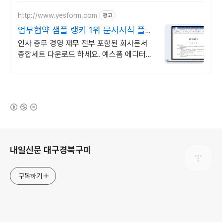
http://www.yesform.com
광고
업무협약 샘플 랭키 1위 문서서식 플랫
폼
인사 총무 경영 재무 전부 포함된 회사문서
종합세트 다운로드 하세요. 예스폼 에디터로
자동작성! 모바일에서도 가능
(새창열림)
로그 정보
내일신문 대구경북구미
구독하기